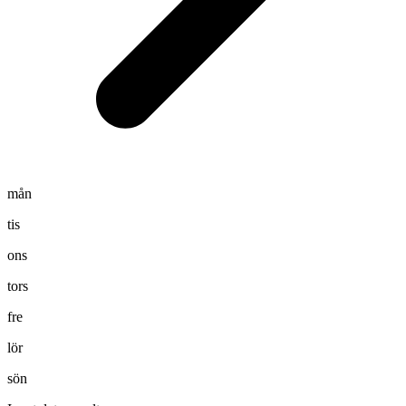
mån
tis
ons
tors
fre
lör
sön