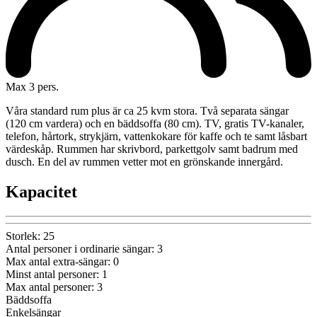
Max 3 pers.
Våra standard rum plus är ca 25 kvm stora. Två separata sängar
(120 cm vardera) och en bäddsoffa (80 cm). TV, gratis TV-kanaler,
telefon, hårtork, strykjärn, vattenkokare för kaffe och te samt låsbart
värdeskåp. Rummen har skrivbord, parkettgolv samt badrum med
dusch. En del av rummen vetter mot en grönskande innergård.
Kapacitet
Storlek
:
25
Antal personer i ordinarie sängar
:
3
Max antal extra-sängar
:
0
Minst antal personer
:
1
Max antal personer
:
3
Bäddsoffa
Enkelsängar